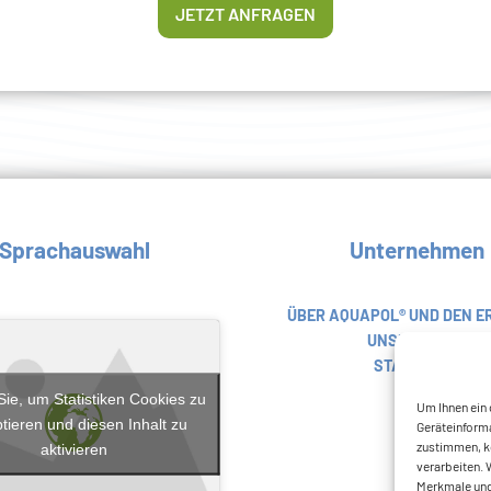
JETZT ANFRAGEN
Sprachauswahl
Unternehmen
ÜBER AQUAPOL® UND DEN E
UNSERE ZIELE
STANDORTE
Sie, um Statistiken Cookies zu
Um Ihnen ein 
tieren und diesen Inhalt zu
Geräteinforma
zustimmen, kö
aktivieren
verarbeiten. 
Merkmale und