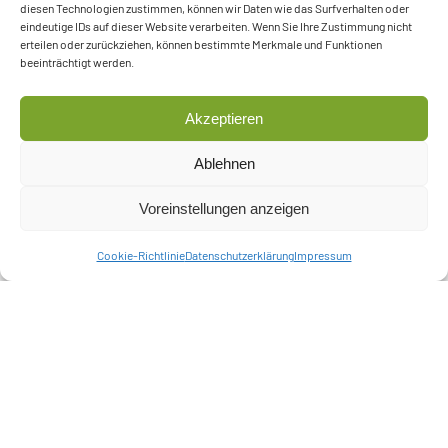
diesen Technologien zustimmen, können wir Daten wie das Surfverhalten oder
Sprachauswahl
eindeutige IDs auf dieser Website verarbeiten. Wenn Sie Ihre Zustimmung nicht
erteilen oder zurückziehen, können bestimmte Merkmale und Funktionen
beeinträchtigt werden.
Akzeptieren
Ablehnen
Klicken Sie, um Statistiken Cookies zu
Voreinstellungen anzeigen
akzeptieren und diesen Inhalt zu aktivieren
Cookie-Richtlinie
Datenschutzerklärung
Impressum
Unternehmen